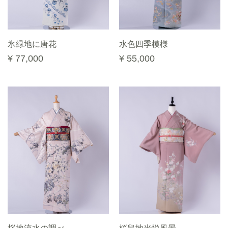
氷緑地に唐花
水色四季模様
¥ 77,000
¥ 55,000