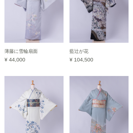
薄藤に雪輪扇面
藍辻が花
¥ 44,000
¥ 104,500