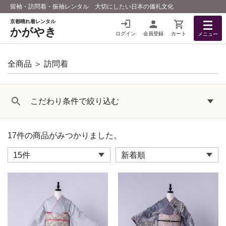
留袖・訪問着・振袖レンタル 大切にしたい日本の儀礼文化
京都晴れ着レンタル
かがやき
ログイン
会員登録
カート
メニュー
全商品
＞
訪問着
こだわり条件で絞り込む
17
件
の商品がみつかりました。